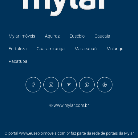
Mylar Imóveis
Aquiraz
Eusébio
Caucaia
Fortaleza
Guaramiranga
Maracanaú
Mulungu
Pacatuba
©
www.mylar.com.br
O portal www.eusebioimoveis.com.br faz parte da rede de portais da
Mylar