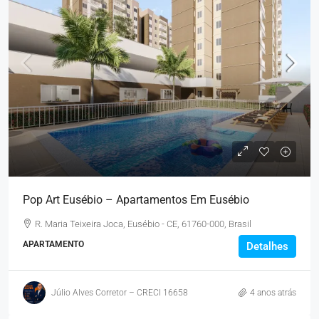
Pop Art Eusébio – Apartamentos Em Eusébio
R. Maria Teixeira Joca, Eusébio - CE, 61760-000, Brasil
APARTAMENTO
Detalhes
Júlio Alves Corretor – CRECI 16658
4 anos atrás