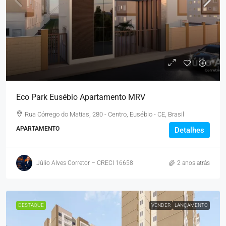
Eco Park Eusébio Apartamento MRV
Rua Córrego do Matias, 280 - Centro, Eusébio - CE, Brasil
APARTAMENTO
Detalhes
Júlio Alves Corretor – CRECI 16658
2 anos atrás
DESTAQUE
VENDER
LANÇAMENTO