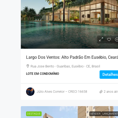
Pop Art Eusébio – Apart
Largo Dos Ventos: Alto Padrão Em Eusébio, Cear
Eusébio
Rua Jose Bento - Guaribas, Eusébio - CE, Brasil
R. Maria Teixeira Joca, Euséb
LOTE EM CONDOMÍNIO
Detalhes
Brasil
APARTAMENTO
Júlio Alves Corretor – CRECI 16658
2 anos atr
DESTAQUE
VENDER
LANÇAMENT