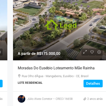
A partir de
R$175.000,00
Moradas Do Eusébio Loteamento Mãe Rainha
Rua Olho d'Água - Mangabeira, Eusébio - CE, Brasil
LOTE RESIDENCIAL
Detalhes
ás
Júlio Alves Corretor – CRECI 16658
2 anos atrás