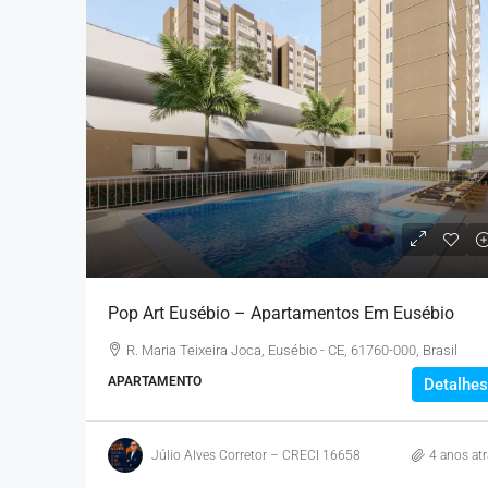
Pop Art Eusébio – Apartamentos Em Eusébio
R. Maria Teixeira Joca, Eusébio - CE, 61760-000, Brasil
APARTAMENTO
Detalhes
Júlio Alves Corretor – CRECI 16658
4 anos atr