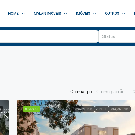
HOME
MYLAR IMÓVEIS
IMÓVEIS
OUTROS
Status
Ordenar por:
Ordem padrão
O
DESTAQUE
LANÇAMENTO
VENDER
LANÇAMENTO