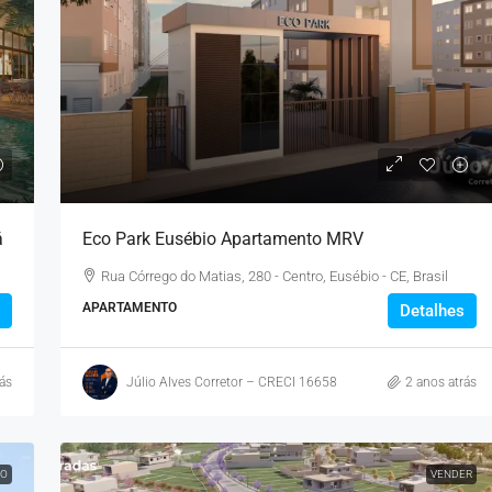
amentos Em
Largo Dos Ventos: Alto Padrão Em
á
Eco Park Eusébio Apartamento MRV
Eusébio, Ceará
Rua Córrego do Matias, 280 - Centro, Eusébio - CE, Brasil
io - CE, 61760-000,
Rua Jose Bento - Guaribas, Eusébio - CE, Brasil
APARTAMENTO
Detalhes
LOTE EM CONDOMÍNIO
ás
Júlio Alves Corretor – CRECI 16658
2 anos atrás
O
VENDER