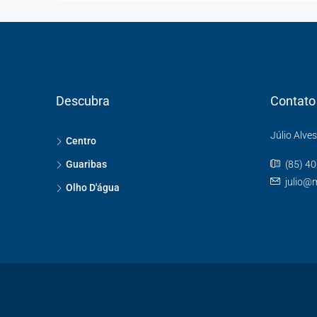
Descubra
Contato
Júlio Alve
Centro
Guaribas
(85) 4
julio@
Olho D'água