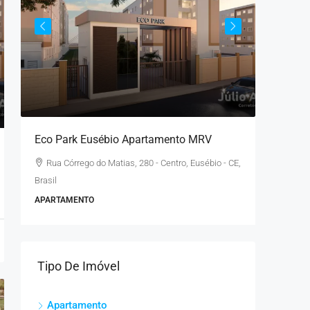
Eco Park Eusébio Apartamento MRV
Pop Art
Eusébio
Rua Córrego do Matias, 280 - Centro, Eusébio - CE,
Brasil
R. Mari
Brasil
APARTAMENTO
APARTAM
Tipo De Imóvel
Apartamento