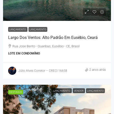
LANÇAMENTO
LANÇAMENTO
Largo Dos Ventos: Alto Padrão Em Eusébio, Ceará
Rua Jose Bento - Guaribas, Eusébio - CE, Brasil
LOTE EM CONDOMÍNIO
2 anos atrás
Júlio Alves Corretor – CRECI 16658
LANÇAMENTO
VENDER
LANÇAMENTO
DESTAQUE