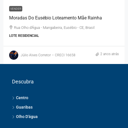
VENDER
Moradas Do Eusébio Loteamento Mãe Rainha
Rua Olho d'Água - Mangabeira, Eusébio - CE, Brasil
LOTE RESIDENCIAL
2 anos atrás
Júlio Alves Corretor – CRECI 16658
Descubra
Centro
Guaribas
Olho D'água