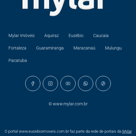
Mylar Imóveis
Aquiraz
Eusébio
Caucaia
Fortaleza
Guaramiranga
Maracanaú
Mulungu
Pacatuba
©
www.mylar.com.br
O portal www.eusebioimoveis.com.br faz parte da rede de portais da
Mylar