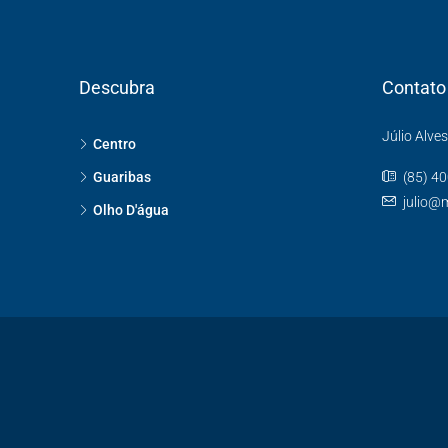
Descubra
Contato
Júlio Alve
Centro
Guaribas
(85) 4
julio@
Olho D'água