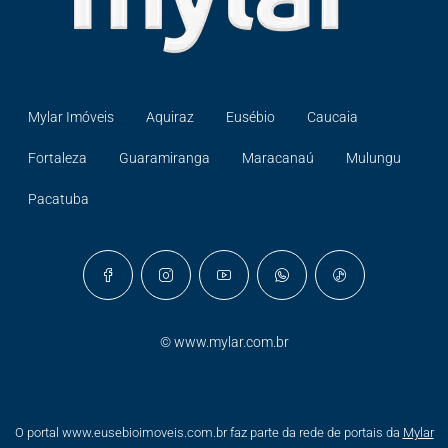
Mylar Imóveis
Aquiraz
Eusébio
Caucaia
Fortaleza
Guaramiranga
Maracanaú
Mulungu
Pacatuba
©
www.mylar.com.br
O portal www.eusebioimoveis.com.br faz parte da rede de portais da
Mylar